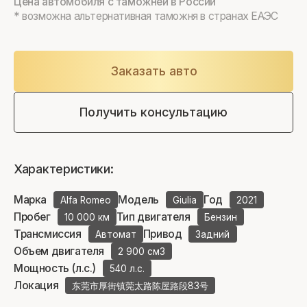
Цена автомобиля с таможней в России
* возможна альтернативная таможня в странах ЕАЭС
Заказать авто
Получить консультацию
Характеристики:
Марка
Модель
Год
Alfa Romeo
Giulia
2021
Пробег
Тип двигателя
10 000 км
Бензин
Трансмиссия
Привод
Автомат
Задний
Объем двигателя
2 900 см3
Мощность (л.с.)
540 л.с.
Локация
东莞市厚街镇莞太路陈屋路段83号