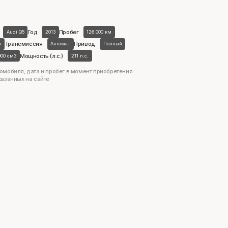
Год
Пробег
Audi Q5
2013
126 000 км
Трансмиссия
Привод
н
Автомат
Полный
Мощность (л.с.)
000 см3
211 л.с.
омобиля, дата и пробег в момент приобретения
казанных на сайте