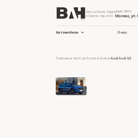
адрес офиса
Авто из Китая, Кореи
Москва, ул.
и Европы под ключ
Автомобили
О нас
Главная
>
Авто из Китая
>
Audi
>
Audi Audi Q5