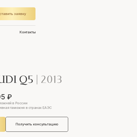
ставить заявку
Контакты
UDI Q5
|
2013
95 ₽
можней в России
ивная таможня в странах ЕАЭС
Получить консультацию