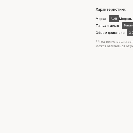
Характеристики:
Марка
Модель
Audi
Тип двигателя
Бензи
Объем двигателя
2 
**год регистрации авт
может отличаться от у