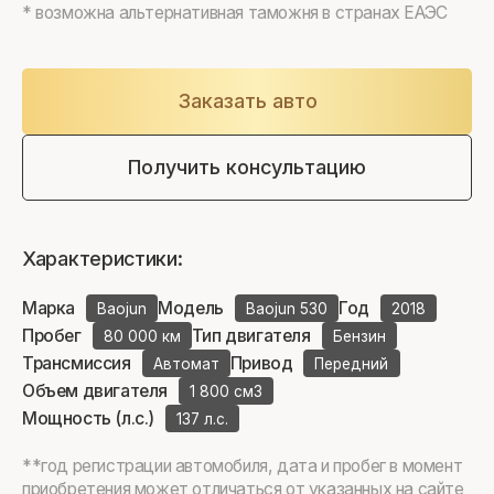
* возможна альтернативная таможня в странах ЕАЭС
Заказать авто
Получить консультацию
Характеристики:
Марка
Модель
Год
Baojun
Baojun 530
2018
Пробег
Тип двигателя
80 000 км
Бензин
Трансмиссия
Привод
Автомат
Передний
Объем двигателя
1 800 см3
Мощность (л.с.)
137 л.с.
**год регистрации автомобиля, дата и пробег в момент
приобретения может отличаться от указанных на сайте