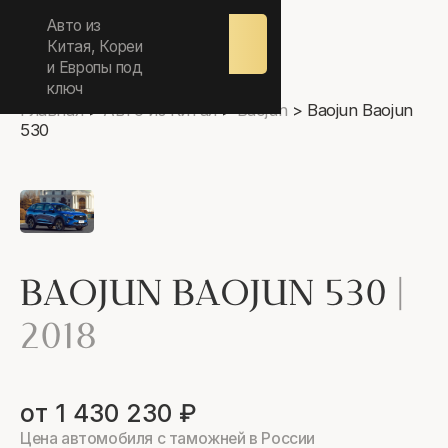
ежедневно 9.00-17.00
Авто из
Оставить
заявку
Китая, Кореи
и Европы под
ключ
Главная
>
Авто из Китая
>
Baojun
>
Baojun Baojun
530
BAOJUN BAOJUN 530
|
2018
от 1 430 230 ₽
Цена автомобиля с таможней в России