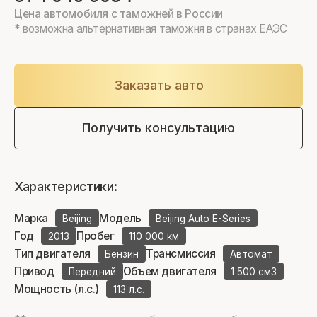
Цена автомобиля с таможней в России
* возможна альтернативная таможня в странах ЕАЭС
Заказать авто
Получить консультацию
Характеристики:
Марка
Модель
Beijing
Beijing Auto E-Series
Год
Пробег
2013
110 000 км
Тип двигателя
Трансмиссия
Бензин
Автомат
Привод
Объем двигателя
Передний
1 500 см3
Мощность (л.с.)
113 л.с.