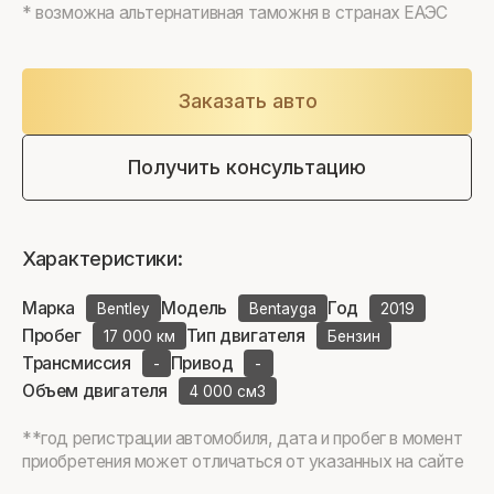
* возможна альтернативная таможня в странах ЕАЭС
Заказать авто
Получить консультацию
Характеристики:
Марка
Модель
Год
Bentley
Bentayga
2019
Пробег
Тип двигателя
17 000 км
Бензин
Трансмиссия
Привод
-
-
Объем двигателя
4 000 см3
**год регистрации автомобиля, дата и пробег в момент
приобретения может отличаться от указанных на сайте