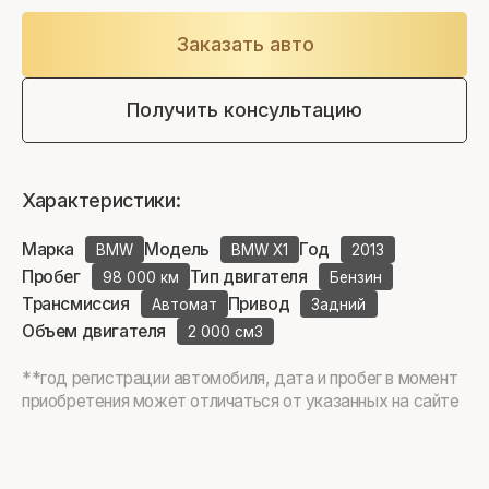
Заказать авто
Получить консультацию
Характеристики:
Марка
Модель
Год
BMW
BMW X1
2013
Пробег
Тип двигателя
98 000 км
Бензин
Трансмиссия
Привод
Автомат
Задний
Объем двигателя
2 000 см3
**год регистрации автомобиля, дата и пробег в момент
приобретения может отличаться от указанных на сайте