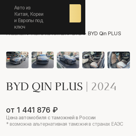
ежедневно 9.00-17.00
Авто из
Оставить
заявку
Китая, Кореи
и Европы под
ключ
Главная
>
Авто из Китая
>
BYD
>
BYD Qin PLUS
BYD QIN PLUS
|
2024
от 1 441 876 ₽
Цена автомобиля с таможней в России
* возможна альтернативная таможня в странах ЕАЭС