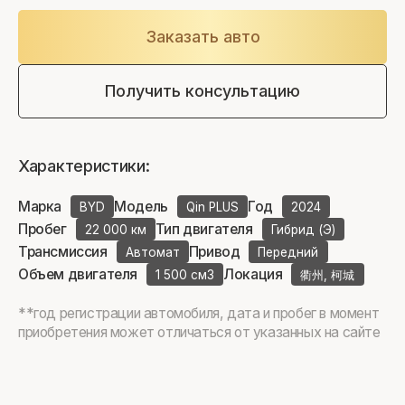
Заказать авто
Получить консультацию
Характеристики:
Марка
Модель
Год
BYD
Qin PLUS
2024
Пробег
Тип двигателя
22 000 км
Гибрид (Э)
Трансмиссия
Привод
Автомат
Передний
Объем двигателя
Локация
1 500 см3
衢州, 柯城
**год регистрации автомобиля, дата и пробег в момент
приобретения может отличаться от указанных на сайте