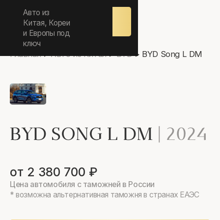
ежедневно 9.00-17.00
Авто из
Оставить
заявку
Китая, Кореи
и Европы под
ключ
Главная
>
Авто из Китая
>
BYD
>
BYD Song L DM
BYD SONG L DM
|
2024
от 2 380 700 ₽
Цена автомобиля с таможней в России
* возможна альтернативная таможня в странах ЕАЭС