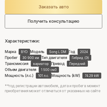
Заказать авто
Получить консультацию
Характеристики:
Марка
Модель
Год
BYD
Song L DM
2024
Пробег
Тип двигателя
30 900 км
Гибрид (Э)
Трансмиссия
Привод
вариатор
Передний
Объем двигателя
1 500 см3
Мощность (л.с.)
Мощность (kW)
101 л.с.
74.29 kW
**год регистрации автомобиля, дата и пробег в момент
приобретения может отличаться от указанных на сайте