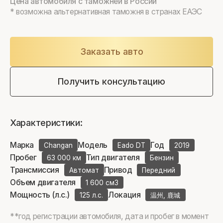
Цена автомобиля с таможней в России
* возможна альтернативная таможня в странах ЕАЭС
Заказать авто
Получить консультацию
Характеристики:
Марка
Модель
Год
Changan
Eado DT
2019
Пробег
Тип двигателя
63 000 км
Бензин
Трансмиссия
Привод
Автомат
Передний
Объем двигателя
1 600 см3
Мощность (л.с.)
Локация
125 л.с.
温州, 鹿城
**год регистрации автомобиля, дата и пробег в момент