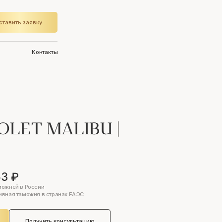
ставить заявку
Контакты
OLET MALIBU
|
53 ₽
можней в России
ивная таможня в странах ЕАЭС
Получить консультацию