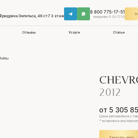
8 800 775-17-51
О
 Фридриха Энгельса, 46 ст7 3 этаж
ежедневно 9.00-17.00
Отзывы
Услуги
Статьи
Malibu
CHEVR
2012
от 5 305 8
Цена автомобиля с та
* возможна альтернат
Заказать авто