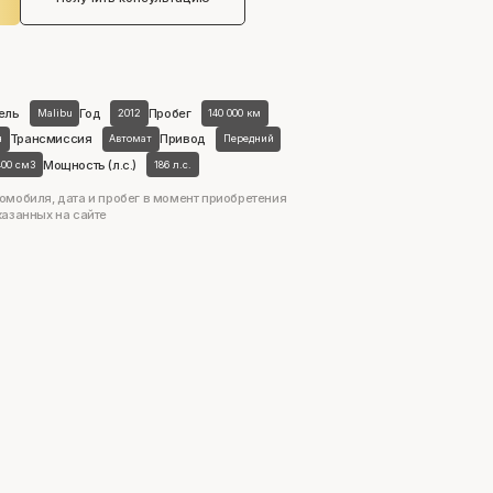
ель
Год
Пробег
Malibu
2012
140 000 км
Трансмиссия
Привод
н
Автомат
Передний
Мощность (л.с.)
400 см3
186 л.с.
омобиля, дата и пробег в момент приобретения
казанных на сайте