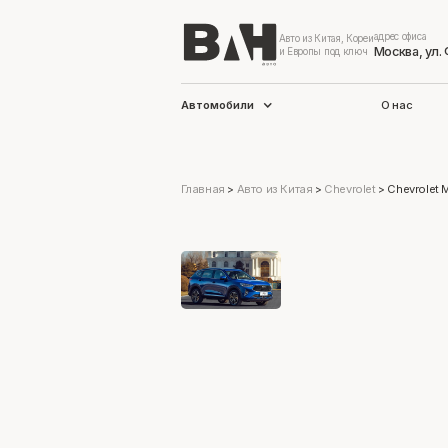
адрес офиса
Авто из Китая, Кореи
Москва, ул.
и Европы под ключ
Автомобили
О нас
Главная
>
Авто из Китая
>
Chevrolet
>
Chevrolet 