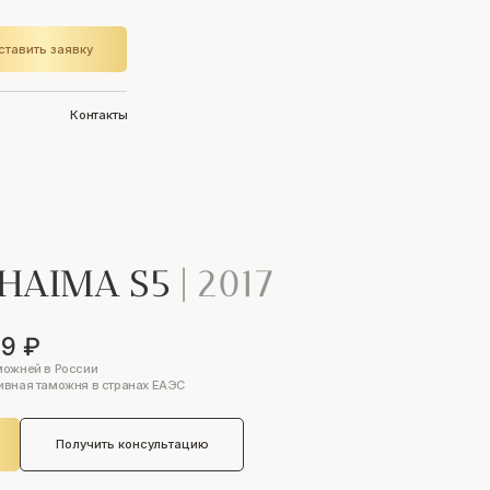
ставить заявку
Контакты
HAIMA S5
|
2017
79 ₽
можней в России
ивная таможня в странах ЕАЭС
Получить консультацию