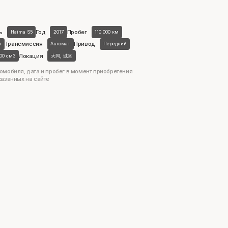
ь
Год
Пробег
Haima S5
2017
110 000 км
Трансмиссия
Привод
н
Автомат
Передний
Локация
500 см3
大同, 城区
омобиля, дата и пробег в момент приобретения
казанных на сайте