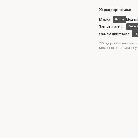
Характеристики:
Марка
Модел
Haima
Тип двигателя
Бензи
Объем двигателя
1 
**год регистрации авт
может отличаться от у