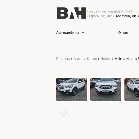
адрес офиса
Авто из Китая, Кореи
Москва, ул.
и Европы под ключ
Автомобили
О нас
Главная
>
Авто из Китая
>
Haima
>
Haima Haima 