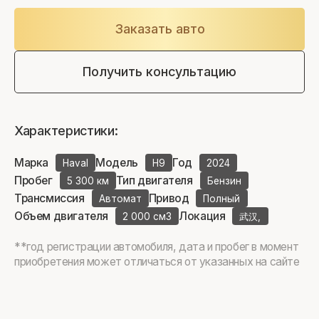
Заказать авто
Получить консультацию
Характеристики:
Марка
Модель
Год
Haval
H9
2024
Пробег
Тип двигателя
5 300 км
Бензин
Трансмиссия
Привод
Автомат
Полный
Объем двигателя
Локация
2 000 см3
武汉,
**год регистрации автомобиля, дата и пробег в момент
приобретения может отличаться от указанных на сайте