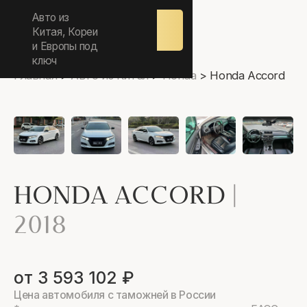
ежедневно 9.00-17.00
Авто из
Оставить
заявку
Китая, Кореи
и Европы под
ключ
Главная
>
Авто из Китая
>
Honda
>
Honda Accord
HONDA ACCORD
|
2018
от 3 593 102 ₽
Цена автомобиля с таможней в России