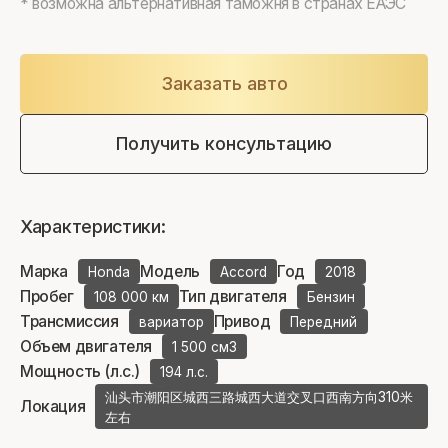
* возможна альтернативная таможня в странах ЕАЭС
Заказать авто
Получить консультацию
Характеристики:
Марка
Модель
Год
Honda
Accord
2018
Пробег
Тип двигателя
108 000 км
Бензин
Трансмиссия
Привод
вариатор
Передний
Объем двигателя
1 500 см3
Мощность (л.с.)
194 л.с.
汕头市潮阳区城西三路城西大道交叉口西南方向310米
Локация
左右