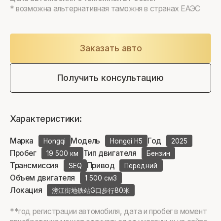
* возможна альтернативная таможня в странах ЕАЭС
Заказать авто
Получить консультацию
Характеристики:
Марка
Модель
Год
Hongqi
Hongqi H5
2025
Пробег
Тип двигателя
19 500 км
Бензин
Трансмиссия
Привод
SEQ
Передний
Объем двигателя
1 500 см3
Локация
滂江街地铁站G口步行80米
**год регистрации автомобиля, дата и пробег в момент