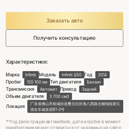
Заказать авто
Получить консультацию
Характеристики:
Марка
Модель
Год
Infiniti
Infiniti Q50
2014
Пробег
Тип двигателя
120 100 км
Бензин
Трансмиссия
Привод
Автомат
Задний
Объем двигателя
3 700 см3
广东省佛山市桂城街道叠北社区海八西路北侧地段新亿
Локация
强名车城首层B1-2号
**год регистрации автомобиля, дата и пробег в момент
приобретения может отличаться от указанных на сайте