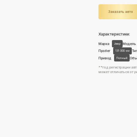
Заказать авто
Характеристики:
Марка
Модель
Jeep
Пробег
Ти
131 000 км
Привод
Объ
Полный
**год регистрации авт
может отличаться от у