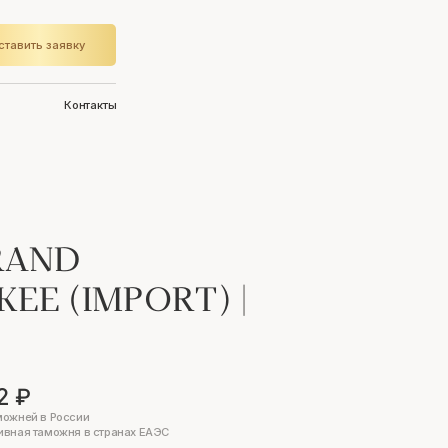
ставить заявку
Контакты
RAND
KEE (IMPORT)
|
2 ₽
можней в России
ивная таможня в странах ЕАЭС