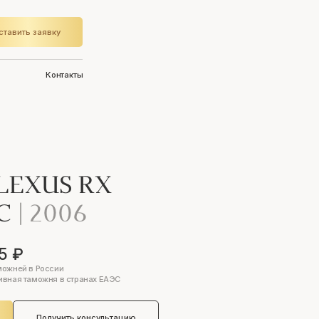
ставить заявку
Контакты
LEXUS RX
IC
|
2006
5 ₽
можней в России
ивная таможня в странах ЕАЭС
Получить консультацию