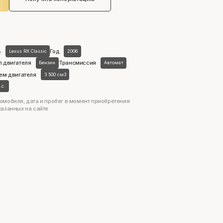
ь
Год
Lexus RX Classic
2006
п двигателя
Трансмиссия
Бензин
Автомат
ем двигателя
3 500 см3
.с.
омобиля, дата и пробег в момент приобретения
казанных на сайте