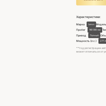
Характеристики:
Марка
Модел
Lexus
Пробег
Ти
160 000 км
Привод
Объ
Полный
Мощность (л.с.)
277 л
**год регистрации авт
может отличаться от у