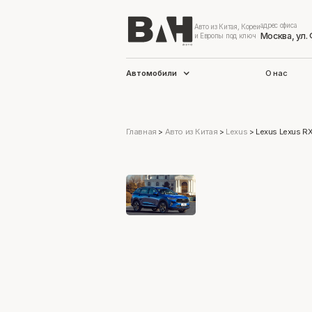
адрес офиса
Авто из Китая, Кореи
Москва, ул.
и Европы под ключ
Автомобили
О нас
Главная
>
Авто из Китая
>
Lexus
>
Lexus Lexus RX