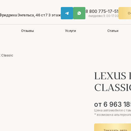
8 800 775-17-51
О
 Фридриха Энгельса, 46 ст7 3 этаж
ежедневно 9.00-17.00
Отзывы
Услуги
Статьи
 Classic
LEXUS 
CLASS
от 6 963 18
Цена автомобиля с та
* возможна альтернат
Заказать авто