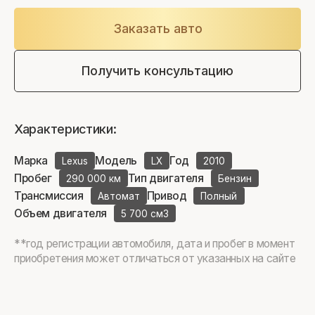
Заказать авто
Получить консультацию
Характеристики:
Марка
Модель
Год
Lexus
LX
2010
Пробег
Тип двигателя
290 000 км
Бензин
Трансмиссия
Привод
Автомат
Полный
Объем двигателя
5 700 см3
**год регистрации автомобиля, дата и пробег в момент
приобретения может отличаться от указанных на сайте