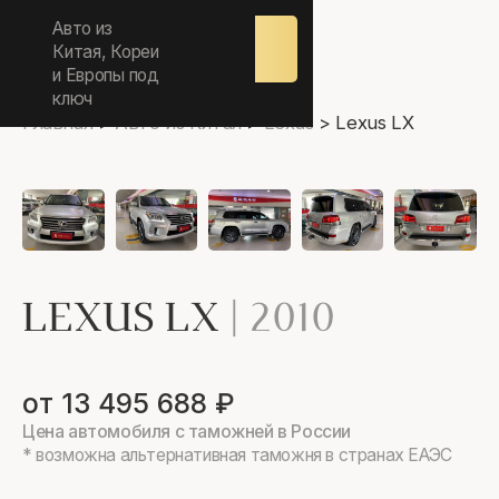
ежедневно 9.00-17.00
Авто из
Оставить
заявку
Китая, Кореи
и Европы под
ключ
Главная
>
Авто из Китая
>
Lexus
>
Lexus LX
LEXUS LX
|
2010
от 13 495 688 ₽
Цена автомобиля с таможней в России
* возможна альтернативная таможня в странах ЕАЭС