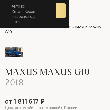
ежедневно 9.00-17.00
Авто из
Оставить
заявку
Китая, Кореи
и Европы под
ключ
Главная
>
Авто из Китая
>
Maxus
>
Maxus Maxus
G10
MAXUS MAXUS G10
|
2018
от 1 811 617 ₽
Цена автомобиля с таможней в России