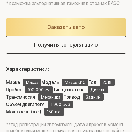
* возможна альтернативная таможня в странах ЕАЭС
Заказать авто
Получить консультацию
Характеристики:
Марка
Модель
Год
Maxus
Maxus G10
2018
Пробег
Тип двигателя
100 000 км
Дизель
Трансмиссия
Привод
Механика
Задний
Объем двигателя
1 900 см3
Мощность (л.с.)
150 л.с.
**год регистрации автомобиля, дата и пробег в момент
приобретения может отличаться от указанных на сайте