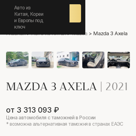
ежедневно 9.00-17.00
Авто из
Оставить
заявку
Китая, Кореи
и Европы под
ключ
Главная
>
Авто из Китая
>
Mazda
>
Mazda 3 Axela
MAZDA 3 AXELA
|
2021
от 3 313 093 ₽
Цена автомобиля с таможней в России
* возможна альтернативная таможня в странах ЕАЭС