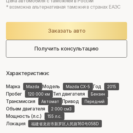
Цена автомобиля с таможней в России
* возможна альтернативная таможня в странах ЕАЭС
Заказать авто
Получить консультацию
Характеристики:
Марка
Модель
Год
Mazda
Mazda CX-5
2015
Пробег
Тип двигателя
120 000 км
Бензин
Трансмиссия
Привод
Автомат
Передний
Объем двигателя
2 000 см3
Мощность (л.с.)
155 л.с.
Локация
福建省龙岩市新罗区人民路160号058D