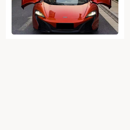
McLaren 625C
Год: 2017
Объем: 3 800 см3
Мощность: 625 л.с.
Привод: Задний
Пробег: 10 800 км
20 273 896
₽
Подробнее