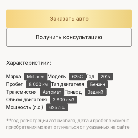
Заказать авто
Получить консультацию
Характеристики:
Марка
Модель
Год
McLaren
625C
2015
Пробег
Тип двигателя
8 000 км
Бензин
Трансмиссия
Привод
Автомат
Задний
Объем двигателя
3 800 см3
Мощность (л.с.)
625 л.с.
**год регистрации автомобиля, дата и пробег в момент
приобретения может отличаться от указанных на сайте