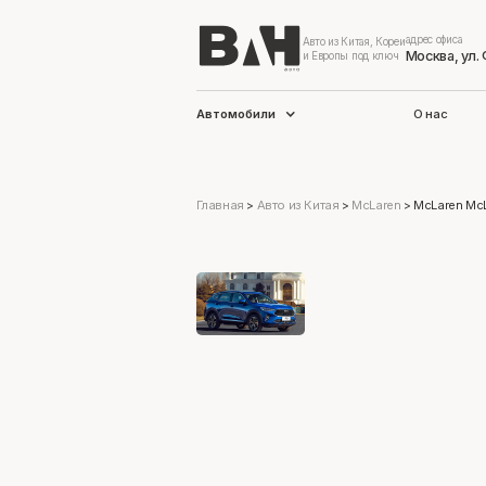
адрес офиса
Авто из Китая, Кореи
Москва, ул.
и Европы под ключ
Автомобили
О нас
Главная
>
Авто из Китая
>
McLaren
>
McLaren Mc