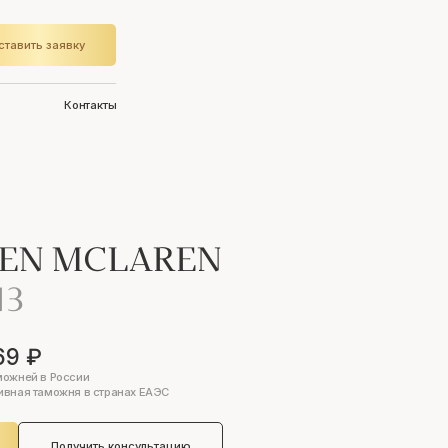
ставить заявку
Контакты
EN MCLAREN
13
69 ₽
можней в России
ивная таможня в странах ЕАЭС
Получить консультацию