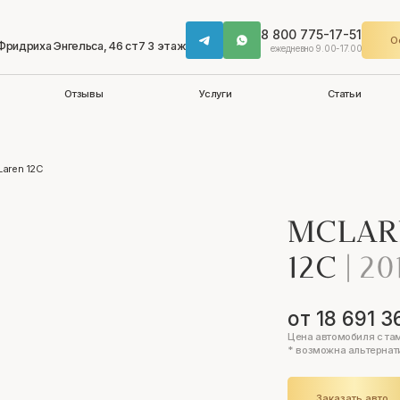
8 800 775-17-51
О
 Фридриха Энгельса, 46 ст7 3 этаж
ежедневно 9.00-17.00
Отзывы
Услуги
Статьи
Laren 12C
MCLAR
12C
|
20
от 18 691 3
Цена автомобиля с та
* возможна альтернат
Заказать авто