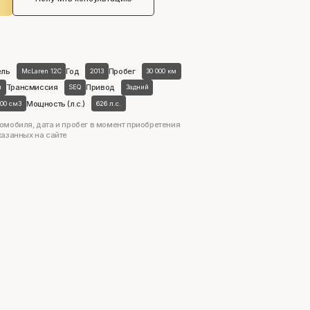
ель
Год
Пробег
McLaren 12C
2013
30 000 км
Трансмиссия
Привод
н
SEQ
Задний
Мощность (л.с.)
800 см3
626 л.с.
омобиля, дата и пробег в момент приобретения
казанных на сайте