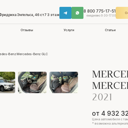
8 800 775-17-51
О
 Фридриха Энгельса, 46 ст7 3 этаж
ежедневно 9.00-17.00
Отзывы
Услуги
Статьи
edes-Benz Mercedes-Benz GLC
MERCE
MERCE
2021
от 4 932 3
Цена автомобиля с та
* возможна альтернат