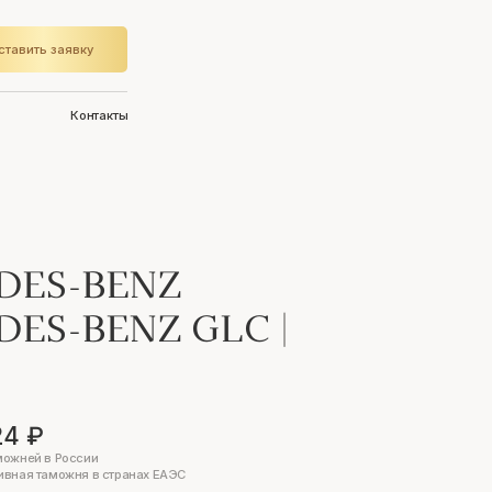
ставить заявку
Контакты
DES-BENZ
DES-BENZ GLC
|
24 ₽
можней в России
ивная таможня в странах ЕАЭС