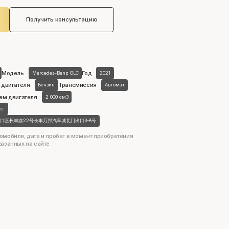
Получить консультацию
Модель
Год
Mercedes-Benz GLC
2021
 двигателя
Трансмиссия
Бензин
Автомат
ем двигателя
2 000 см3
.с.
口区长丰路22号长丰万邦汽车城北门出口3-8号
омобиля, дата и пробег в момент приобретения
казанных на сайте