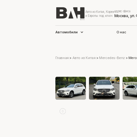
адрес офиса
Авто из Китая, Кореи
Москва, ул.
и Европы под ключ
Автомобили
О нас
Главная
>
Авто из Китая
>
Mercedes-Benz
>
Merc