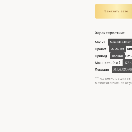
Заказать авто
Характеристики:
Марка
Mercedes-Benz
Пробег
Тип
30 000 км
Привод
Объ
Полный
Мощность (л.с.)
197 л
Локация
湖北省武汉市硚
**год регистрации авт
может отличаться от у