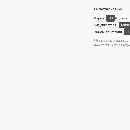
Характеристики:
Марка
Модель
MG
Тип двигателя
Бензи
Объем двигателя
1 
**год регистрации авт
может отличаться от у