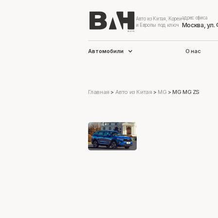
адрес офиса
Авто из Китая, Кореи
Москва, ул.
и Европы под ключ
Автомобили
О нас
Главная
>
Авто из Китая
>
MG
>
MG MG ZS