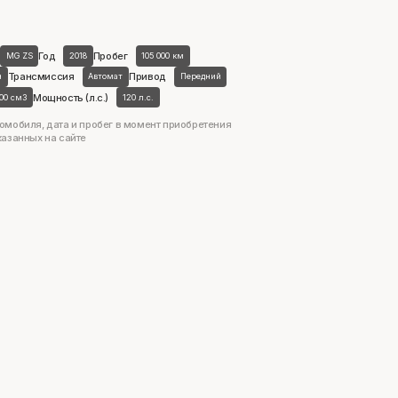
Год
Пробег
MG ZS
2018
105 000 км
Трансмиссия
Привод
н
Автомат
Передний
Мощность (л.с.)
500 см3
120 л.с.
омобиля, дата и пробег в момент приобретения
казанных на сайте