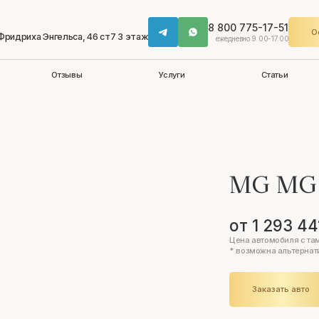
8 800 775-17-51
О
 Фридриха Энгельса, 46 ст7 3 этаж
ежедневно 9.00-17.00
Отзывы
Услуги
Статьи
MG MG
от 1 293 44
Цена автомобиля с та
* возможна альтернат
Заказать авто