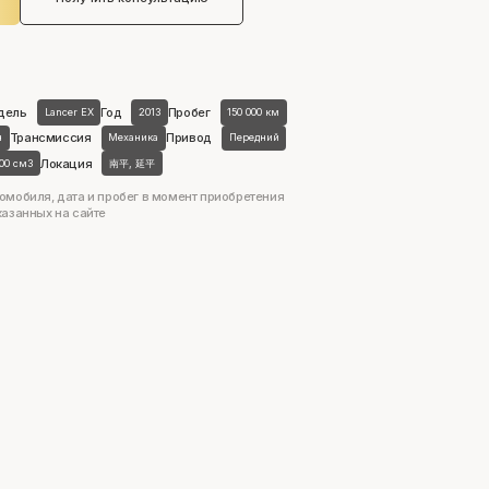
дель
Год
Пробег
Lancer EX
2013
150 000 км
Трансмиссия
Привод
н
Механика
Передний
Локация
800 см3
南平, 延平
омобиля, дата и пробег в момент приобретения
казанных на сайте