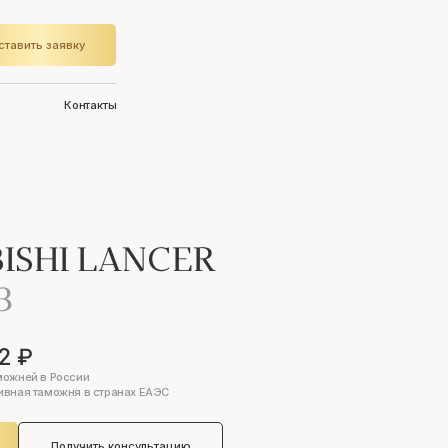
ставить заявку
Контакты
ISHI LANCER
3
2 ₽
можней в России
ивная таможня в странах ЕАЭС
Получить консультацию