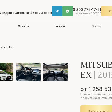
8 800 775-17-51
О
 Фридриха Энгельса, 46 ст7 3 этаж
ежедневно 9.00-17.00
Отзывы
Услуги
Статьи
 Lancer EX
MITSUB
EX
|
201
от 1 258 53
Цена автомобиля с та
* возможна альтернат
Заказать авто