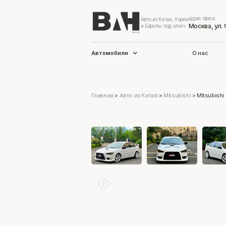
адрес офиса
Авто из Китая, Кореи
Москва, ул.
и Европы под ключ
Автомобили
О нас
Главная
>
Авто из Китая
>
Mitsubishi
>
Mitsubishi