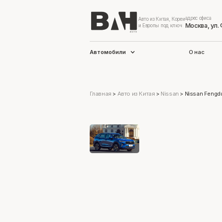
адрес офиса
Авто из Китая, Кореи
Москва, ул.
и Европы под ключ
Автомобили
О нас
Главная
>
Авто из Китая
>
Nissan
>
Nissan Fengd