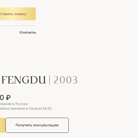
ставить заявку
Контакты
N FENGDU
|
2003
90 ₽
можней в России
ивная таможня в странах ЕАЭС
Получить консультацию