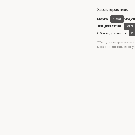
Характеристики:
Марка
Модел
Nissan
Тип двигателя
Бензи
Объем двигателя
2 
**год регистрации авт
может отличаться от у