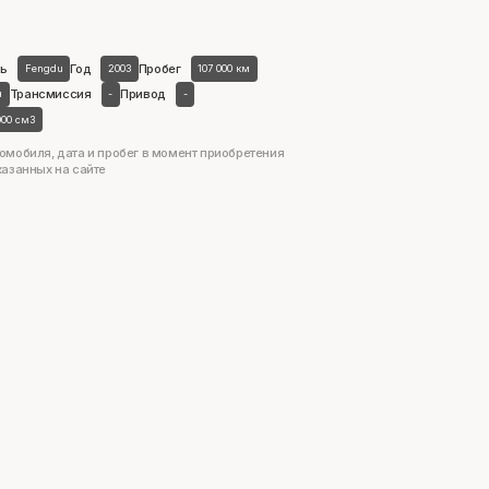
ь
Год
Пробег
Fengdu
2003
107 000 км
Трансмиссия
Привод
н
-
-
000 см3
омобиля, дата и пробег в момент приобретения
казанных на сайте