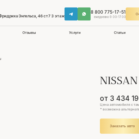
8 800 775-17-51
О
 Фридриха Энгельса, 46 ст7 3 этаж
ежедневно 9.00-17.00
Отзывы
Услуги
Статьи
u
NISSA
от 3 434 1
Цена автомобиля с та
* возможна альтернат
Заказать авто