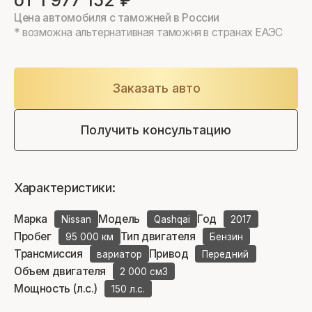
от 1 977 152 ₽
Цена автомобиля с таможней в России
* возможна альтернативная таможня в странах ЕАЭС
Заказать авто
Получить консультацию
Характеристики:
Марка
Модель
Год
Nissan
Qashqai
2017
Пробег
Тип двигателя
95 000 км
Бензин
Трансмиссия
Привод
вариатор
Передний
Объем двигателя
2 000 см3
Мощность (л.с.)
150 л.с.