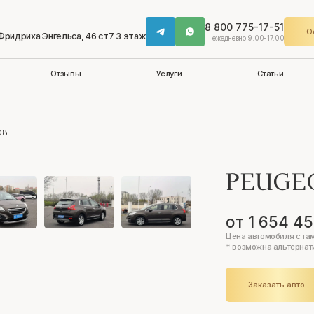
8 800 775-17-51
О
 Фридриха Энгельса, 46 ст7 3 этаж
ежедневно 9.00-17.00
Отзывы
Услуги
Статьи
08
PEUGE
от 1 654 4
Цена автомобиля с та
* возможна альтернат
Заказать авто