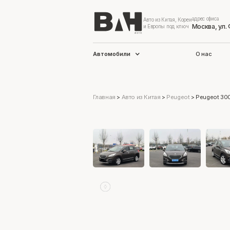
адрес офиса
Авто из Китая, Кореи
Москва, ул.
и Европы под ключ
Автомобили
О нас
Главная
>
Авто из Китая
>
Peugeot
>
Peugeot 30