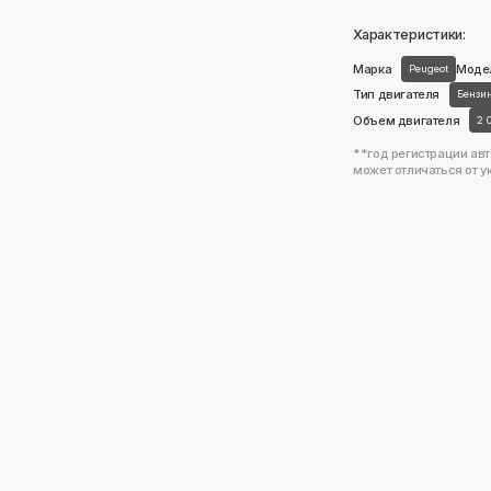
Характеристики:
Марка
Моде
Peugeot
Тип двигателя
Бензи
Объем двигателя
2 
**год регистрации авт
может отличаться от у