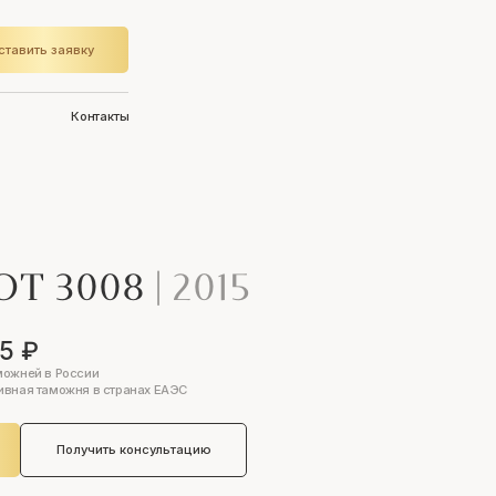
ставить заявку
Контакты
OT 3008
|
2015
55 ₽
можней в России
ивная таможня в странах ЕАЭС
Получить консультацию