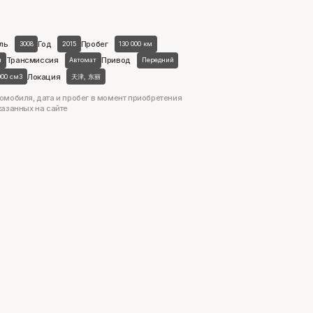
ль
Год
Пробег
3008
2015
130 000 км
Трансмиссия
Привод
н
Автомат
Передний
Локация
000 см3
天津, 东丽
омобиля, дата и пробег в момент приобретения
казанных на сайте