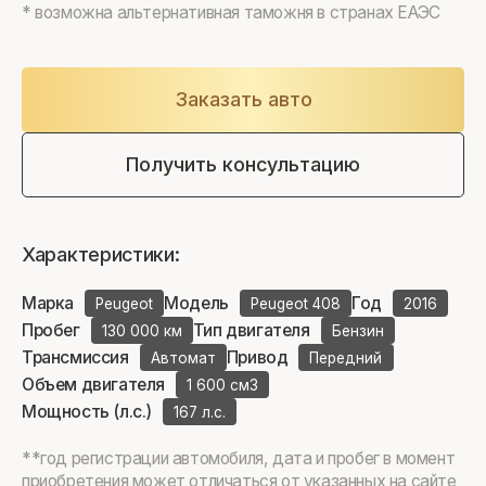
* возможна альтернативная таможня в странах ЕАЭС
Заказать авто
Получить консультацию
Характеристики:
Марка
Модель
Год
Peugeot
Peugeot 408
2016
Пробег
Тип двигателя
130 000 км
Бензин
Трансмиссия
Привод
Автомат
Передний
Объем двигателя
1 600 см3
Мощность (л.с.)
167 л.с.
**год регистрации автомобиля, дата и пробег в момент
приобретения может отличаться от указанных на сайте