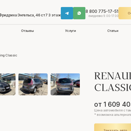
8 800 775-17-51
О
 Фридриха Энгельса, 46 ст7 3 этаж
ежедневно 9.00-17.00
Отзывы
Услуги
Статьи
ing Classic
RENAUL
CLASS
от 1 609 40
Цена автомобиля с та
* возможна альтернат
Заказать авто