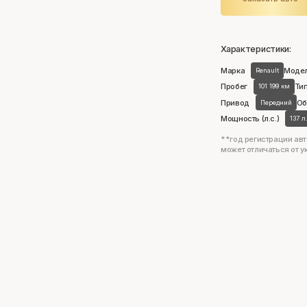
Характеристики:
Марка
Моде
Renault
Пробег
Тип
101 199 км
Привод
Об
Передний
Мощность (л.с.)
137 л
**год регистрации авт
может отличаться от у