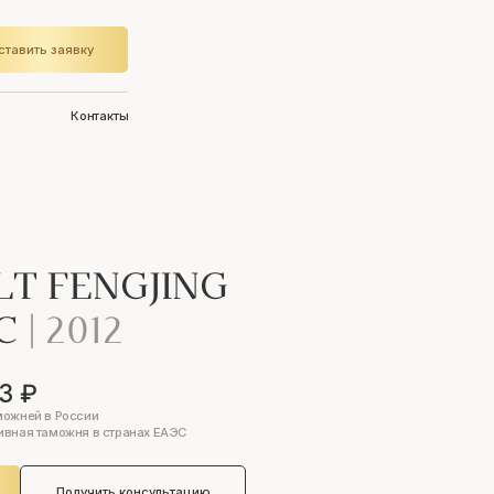
ставить заявку
Контакты
T FENGJING
IC
|
2012
3 ₽
можней в России
ивная таможня в странах ЕАЭС
Получить консультацию