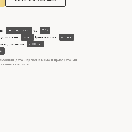
ль
Год
Fengjing Classic
2012
 двигателя
Трансмиссия
Бензин
Автомат
ъем двигателя
2 000 см3
.с.
омобиля, дата и пробег в момент приобретения
казанных на сайте