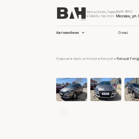
адрес офиса
Авто из Китая, Кореи
Москва, ул.
и Европы под ключ
Автомобили
О нас
Главная
>
Авто из Китая
>
Renault
>
Renault Fengj