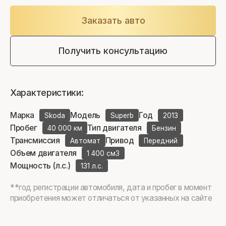
Заказать авто
Получить консультацию
Характеристики:
Марка
Модель
Год
Skoda
Superb
2013
Пробег
Тип двигателя
40 000 км
Бензин
Трансмиссия
Привод
Автомат
Передний
Объем двигателя
1 400 см3
Мощность (л.с.)
131 л.с.
**год регистрации автомобиля, дата и пробег в момент
приобретения может отличаться от указанных на сайте