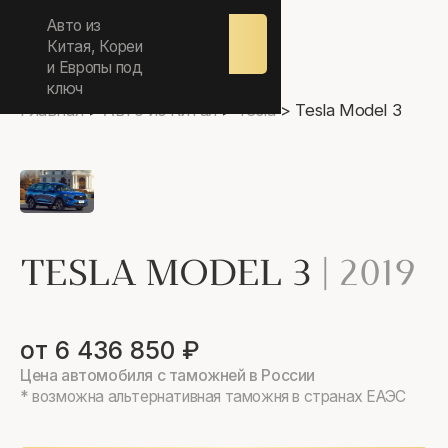
ежедневно 9.00-17.00
Авто из
Оставить
заявку
Китая, Кореи
и Европы под
ключ
Главная
>
Авто из Китая
>
Tesla
>
Tesla Model 3
TESLA MODEL 3
|
2019
от 6 436 850 ₽
Цена автомобиля с таможней в России
* возможна альтернативная таможня в странах ЕАЭС