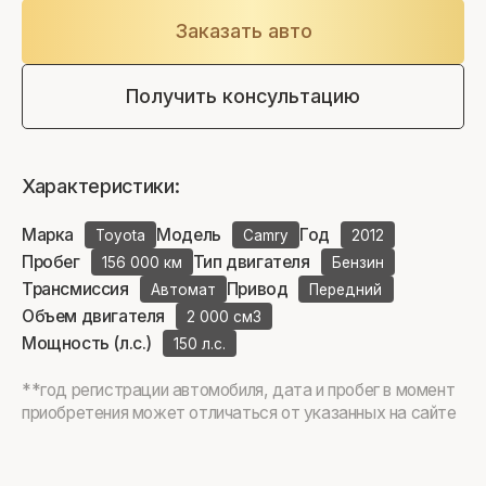
Заказать авто
Получить консультацию
Характеристики:
Марка
Модель
Год
Toyota
Camry
2012
Пробег
Тип двигателя
156 000 км
Бензин
Трансмиссия
Привод
Автомат
Передний
Объем двигателя
2 000 см3
Мощность (л.с.)
150 л.с.
**год регистрации автомобиля, дата и пробег в момент
приобретения может отличаться от указанных на сайте