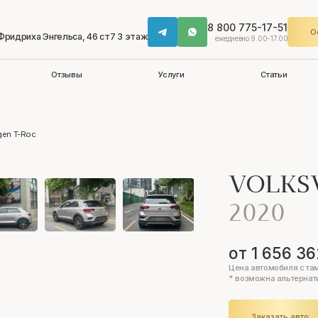
8 800 775-17-51
О
 Фридриха Энгельса, 46 ст7 3 этаж
ежедневно 9.00-17.00
Отзывы
Услуги
Статьи
gen T-Roc
VOLKS
2020
от 1 656 36
Цена автомобиля с та
* возможна альтернат
Заказать авто