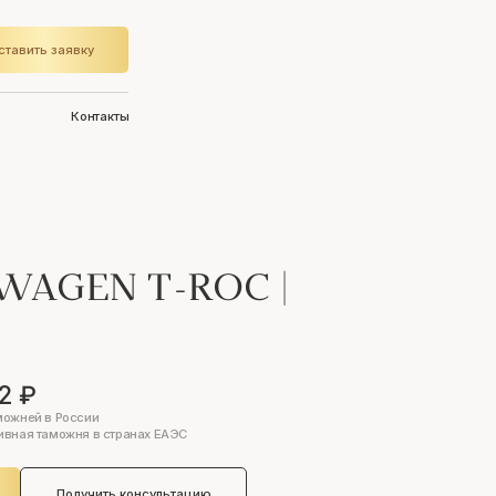
ставить заявку
Контакты
WAGEN T-ROC
|
2 ₽
можней в России
ивная таможня в странах ЕАЭС
Получить консультацию