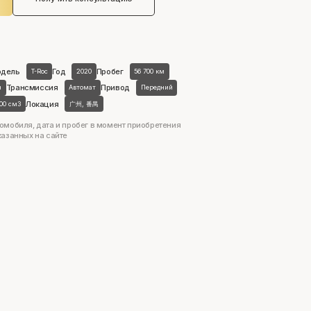
дель
Год
Пробег
T-Roc
2020
56 700 км
Трансмиссия
Привод
н
Автомат
Передний
Локация
400 см3
广州, 番禺
омобиля, дата и пробег в момент приобретения
казанных на сайте