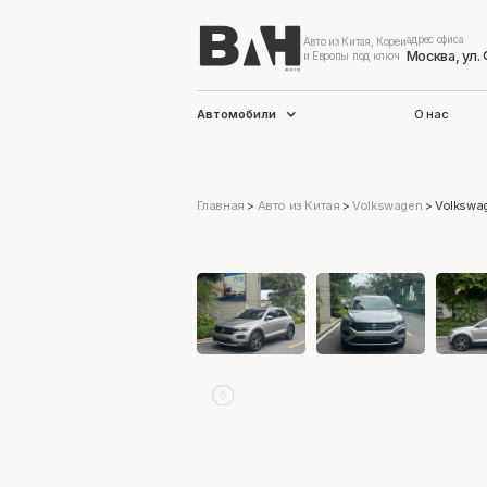
адрес офиса
Авто из Китая, Кореи
Москва, ул.
и Европы под ключ
Автомобили
О нас
Главная
>
Авто из Китая
>
Volkswagen
>
Volkswa