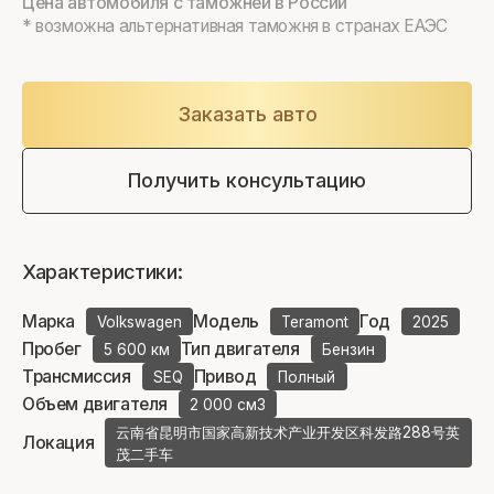
Цена автомобиля с таможней в России
* возможна альтернативная таможня в странах ЕАЭС
Заказать авто
Получить консультацию
Характеристики:
Марка
Модель
Год
Volkswagen
Teramont
2025
Пробег
Тип двигателя
5 600 км
Бензин
Трансмиссия
Привод
SEQ
Полный
Объем двигателя
2 000 см3
云南省昆明市国家高新技术产业开发区科发路288号英
Локация
茂二手车