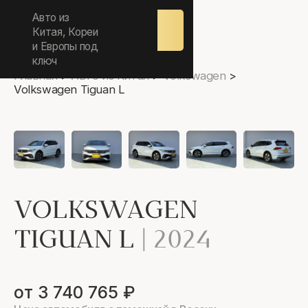
ежедневно 9.00-17.00
Авто из
Оставить
заявку
Китая, Кореи
и Европы под
ключ
Главная
>
Авто из Китая
>
Volkswagen
>
Volkswagen Tiguan L
VOLKSWAGEN
TIGUAN L
|
2024
от 3 740 765 ₽