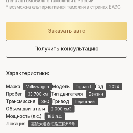
Цена автомобиля с таможней в России
* возможна альтернативная таможня в странах ЕАЭС
Заказать авто
Получить консультацию
Характеристики:
Марка
Модель
Год
Volkswagen
Tiguan L
2024
Пробег
Тип двигателя
33 700 км
Бензин
Трансмиссия
Привод
SEQ
Передний
Объем двигателя
2 000 см3
Мощность (л.с.)
186 л.с.
Локация
嘉陵大道春江路三段68号