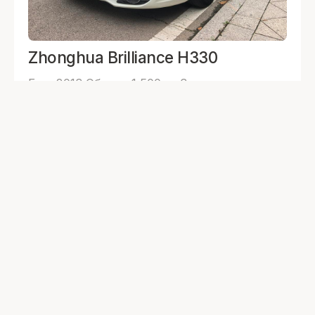
Zhonghua Brilliance H330
Год: 2013
Объем: 1 500 см3
Мощность: 105 л.с.
Привод: Передний
Пробег: 86 000 км
1 036 509
₽
Подробнее
Zhonghua Brilliance H330