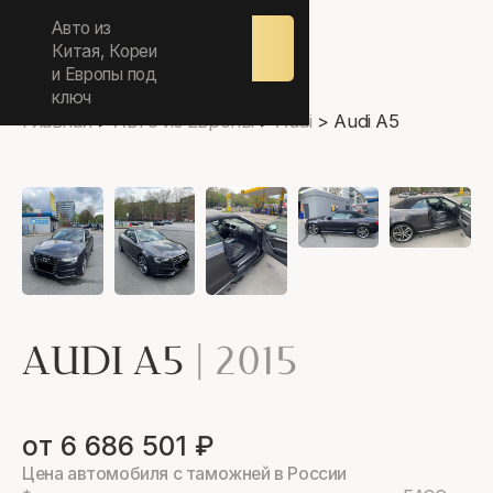
ежедневно 9.00-17.00
Авто из
Оставить
заявку
Китая, Кореи
и Европы под
ключ
Главная
>
Авто из Европы
>
Audi
>
Audi A5
AUDI A5
|
2015
от 6 686 501 ₽
Цена автомобиля с таможней в России