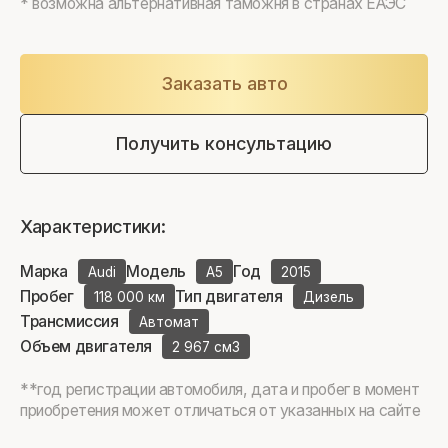
* возможна альтернативная таможня в странах ЕАЭС
Заказать авто
Получить консультацию
Характеристики:
Марка
Модель
Год
Audi
A5
2015
Пробег
Тип двигателя
118 000 км
Дизель
Трансмиссия
Автомат
Объем двигателя
2 967 см3
**год регистрации автомобиля, дата и пробег в момент
приобретения может отличаться от указанных на сайте