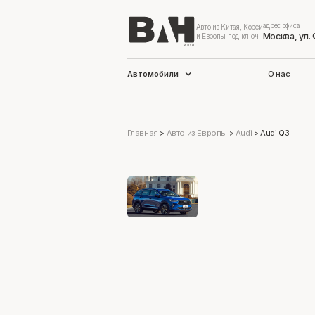
адрес офиса
Авто из Китая, Кореи
Москва, ул.
и Европы под ключ
Автомобили
О нас
Главная
>
Авто из Европы
>
Audi
>
Audi Q3