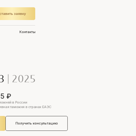
ставить заявку
Контакты
Q3
|
2025
05 ₽
можней в России
ивная таможня в странах ЕАЭС
Получить консультацию