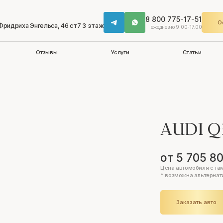
8 800 775-17-51
О
 Фридриха Энгельса, 46 ст7 3 этаж
ежедневно 9.00-17.00
Отзывы
Услуги
Статьи
AUDI 
от 5 705 8
Цена автомобиля с та
* возможна альтернат
Заказать авто