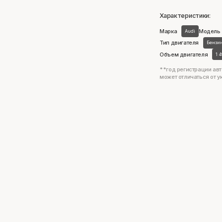
Характеристики:
Марка
Модель
Audi
Тип двигателя
Бензи
Объем двигателя
1 
**год регистрации авт
может отличаться от у