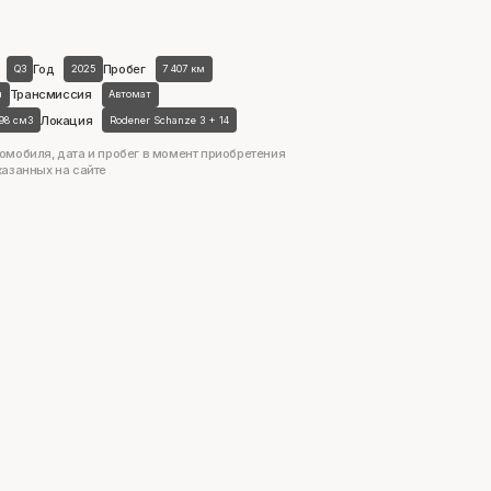
Год
Пробег
Q3
2025
7 407 км
Трансмиссия
н
Автомат
Локация
498 см3
Rodener Schanze 3 + 14
омобиля, дата и пробег в момент приобретения
казанных на сайте