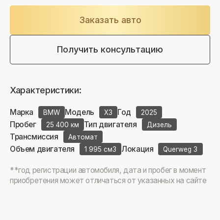
Заказать авто
Получить консультацию
Характеристики:
Марка
Модель
Год
BMW
X3
2025
Пробег
Тип двигателя
25 400 км
Дизель
Трансмиссия
Автомат
Объем двигателя
Локация
1 995 см3
Querweg 3
**год регистрации автомобиля, дата и пробег в момент
приобретения может отличаться от указанных на сайте