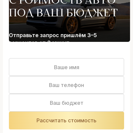
СТОИМОСТЬ АВТО
ПОД ВАШ БЮДЖЕТ
Отправьте запрос пришлём 3–5
вариантов от 3 минут