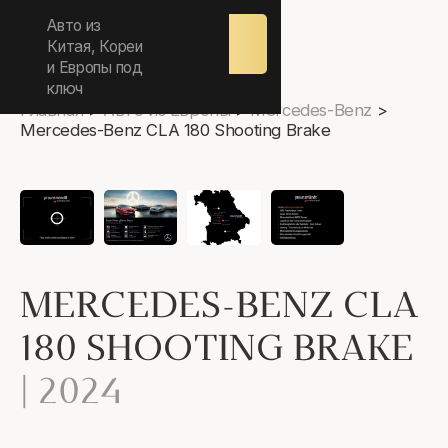
ежедневно 9.00-17.00
Авто из
Оставить
заявку
Китая, Кореи
и Европы под
ключ
Главная
>
Авто из Европы
>
Mercedes-Benz
>
Mercedes-Benz CLA 180 Shooting Brake
MERCEDES-BENZ CLA
180 SHOOTING BRAKE
|
2024