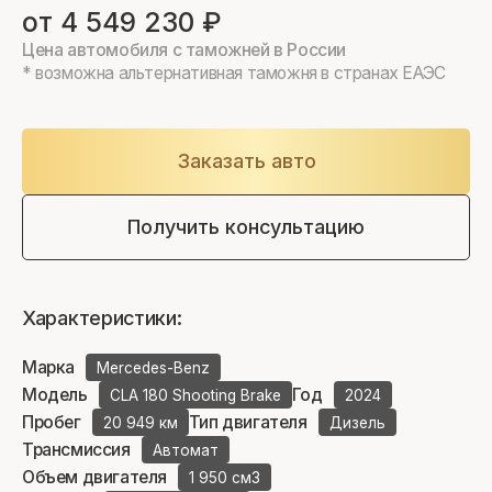
от 4 549 230 ₽
Цена автомобиля с таможней в России
* возможна альтернативная таможня в странах ЕАЭС
Заказать авто
Получить консультацию
Характеристики:
Марка
Mercedes-Benz
Модель
Год
CLA 180 Shooting Brake
2024
Пробег
Тип двигателя
20 949 км
Дизель
Трансмиссия
Автомат
Объем двигателя
1 950 см3