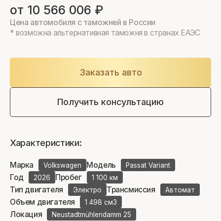
от 10 566 006 ₽
Цена автомобиля с таможней в России
* возможна альтернативная таможня в странах ЕАЭС
Заказать авто
Получить консультацию
Характеристики:
Марка
Модель
Volkswagen
Passat Variant
Год
Пробег
2026
1 100 км
Тип двигателя
Трансмиссия
Электро
Автомат
Объем двигателя
1 498 см3
Локация
Neustadtmühlendamm 25