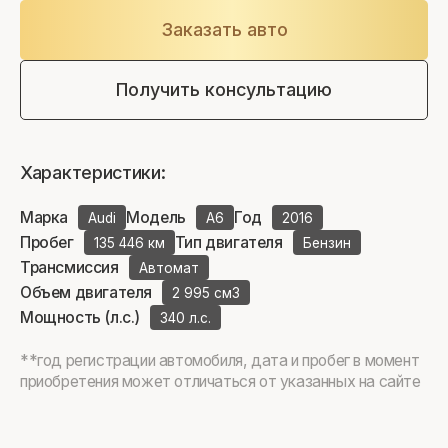
Заказать авто
Получить консультацию
Характеристики:
Марка
Модель
Год
Audi
A6
2016
Пробег
Тип двигателя
135 446 км
Бензин
Трансмиссия
Автомат
Объем двигателя
2 995 см3
Мощность (л.с.)
340 л.с.
**год регистрации автомобиля, дата и пробег в момент
приобретения может отличаться от указанных на сайте