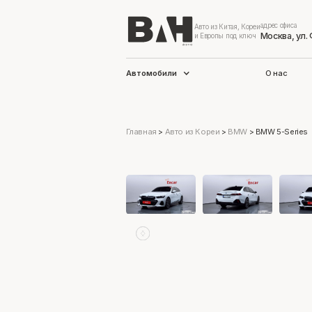
адрес офиса
Авто из Китая, Кореи
Москва, ул.
и Европы под ключ
Автомобили
О нас
Главная
>
Авто из Кореи
>
BMW
>
BMW 5-Series