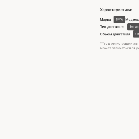
Характеристики:
Марка
Модель
BMW
Тип двигателя
Бензи
Объем двигателя
1 
**год регистрации авт
может отличаться от у