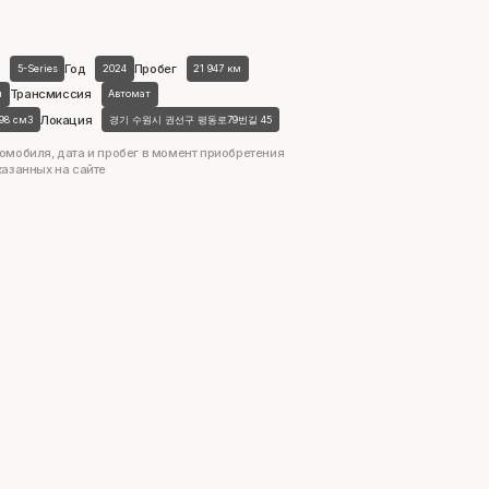
Год
Пробег
5-Series
2024
21 947 км
Трансмиссия
н
Автомат
Локация
998 см3
경기 수원시 권선구 평동로79번길 45
омобиля, дата и пробег в момент приобретения
казанных на сайте