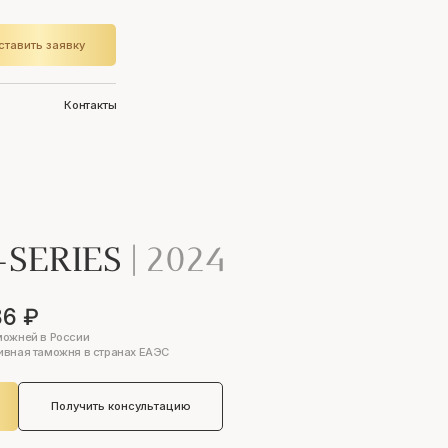
ставить заявку
Контакты
-SERIES
|
2024
86 ₽
можней в России
ивная таможня в странах ЕАЭС
Получить консультацию