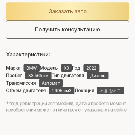
Заказать авто
Получить консультацию
Характеристики:
Марка
Модель
Год
BMW
X3
2022
Пробег
Тип двигателя
83 565 км
Дизель
Трансмиссия
Автомат
Объем двигателя
Локация
1 995 см3
서울 강서구
**год регистрации автомобиля, дата и пробег в момент
приобретения может отличаться от указанных на сайте