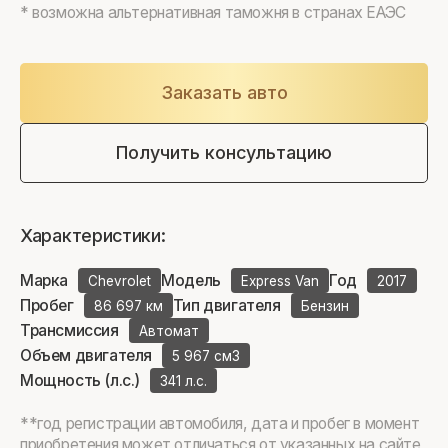
* возможна альтернативная таможня в странах ЕАЭС
Заказать авто
Получить консультацию
Характеристики:
Марка
Модель
Год
Chevrolet
Express Van
2017
Пробег
Тип двигателя
86 697 км
Бензин
Трансмиссия
Автомат
Объем двигателя
5 967 см3
Мощность (л.с.)
341 л.с.
**год регистрации автомобиля, дата и пробег в момент
приобретения может отличаться от указанных на сайте