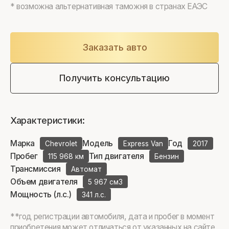
* возможна альтернативная таможня в странах ЕАЭС
Заказать авто
Получить консультацию
Характеристики:
Марка
Модель
Год
Chevrolet
Express Van
2017
Пробег
Тип двигателя
115 968 км
Бензин
Трансмиссия
Автомат
Объем двигателя
5 967 см3
Мощность (л.с.)
341 л.с.
**год регистрации автомобиля, дата и пробег в момент
приобретения может отличаться от указанных на сайте