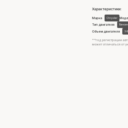
Характеристики:
Марка
Моде
Chrysler
Тип двигателя
Бензи
Объем двигателя
3 
**год регистрации авт
может отличаться от у