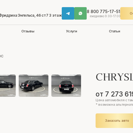
8 800 775-17-51
О
 Фридриха Энгельса, 46 ст7 3 этаж
ежедневно 9.00-17.00
Отзывы
Услуги
Статьи
0C
CHRYS
от 7 273 61
Цена автомобиля с та
* возможна альтернат
Заказать авто