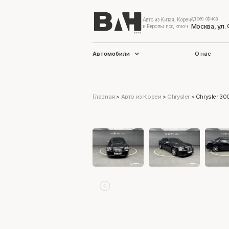
адрес офиса
Авто из Китая, Кореи
Москва, ул.
и Европы под ключ
Автомобили
О нас
Главная
>
Авто из Кореи
>
Chrysler
>
Chrysler 30