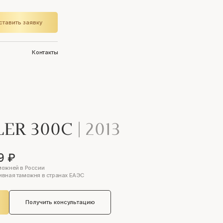
ставить заявку
Контакты
LER 300C
|
2013
9 ₽
можней в России
ивная таможня в странах ЕАЭС
Получить консультацию