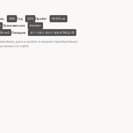
ль
Год
Пробег
300C
2013
116 875 км
Трансмиссия
н
Автомат
Локация
604 см3
경기 수원시 권선구 평동로79번길 45
омобиля, дата и пробег в момент приобретения
казанных на сайте