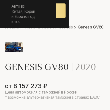
ежедневно 9.00-17.00
Авто из
Оставить
заявку
Китая, Кореи
и Европы под
ключ
Главная
>
Авто из Кореи
>
Genesis
>
Genesis GV80
GENESIS GV80
|
2020
от 8 157 273 ₽
Цена автомобиля с таможней в России
* возможна альтернативная таможня в странах ЕАЭС