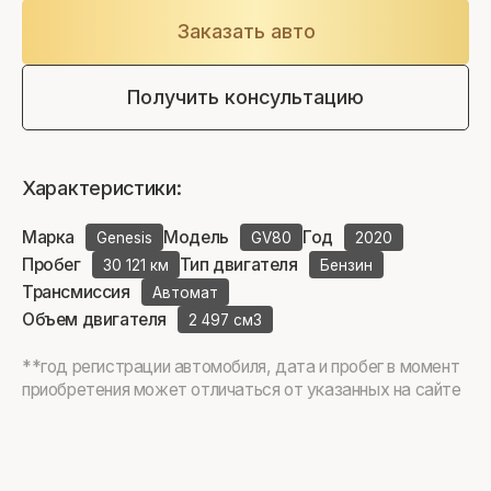
Заказать авто
Получить консультацию
Характеристики:
Марка
Модель
Год
Genesis
GV80
2020
Пробег
Тип двигателя
30 121 км
Бензин
Трансмиссия
Автомат
Объем двигателя
2 497 см3
**год регистрации автомобиля, дата и пробег в момент
приобретения может отличаться от указанных на сайте